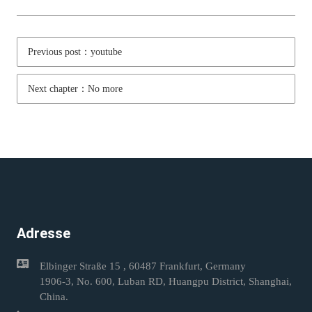
Previous post：youtube
Next chapter：No more
Adresse
Elbinger Straße 15 , 60487 Frankfurt, Germany
1906-3, No. 600, Luban RD, Huangpu District, Shanghai,
China.