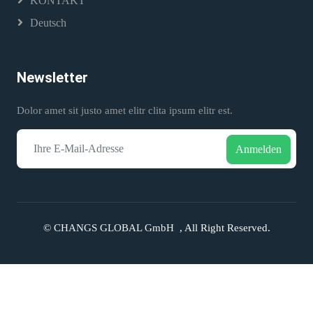
KONTAKT
Deutsch
Newsletter
Dolor amet sit justo amet elitr clita ipsum elitr est.
Anmelden
©
CHANGS GLOBAL GmbH
, All Right Reserved.
Home
Phone
Message
Top