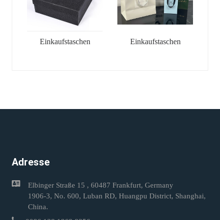
Einkaufstaschen
Einkaufstaschen
Adresse
Elbinger Straße 15 , 60487 Frankfurt, Germany
1906-3, No. 600, Luban RD, Huangpu District, Shanghai,
China.