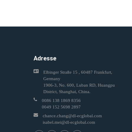
Adresse
Elbinger Straße 15 , 60487 Frankfurt,
Germany
1906-3, No. 600, Luban RD, Huangpu
District, Shanghai, China.
0086 138 1869 8356
0049 152 5698 2897
chance.chang@dl-ecglobal.com
isabel.mei@dl-ecglobal.com