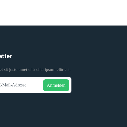
etter
 sit justo amet elitr clita ipsum elitr est.
Anmelden