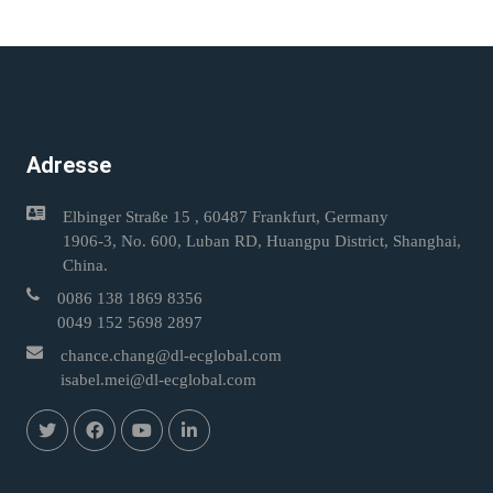
Adresse
Elbinger Straße 15 , 60487 Frankfurt, Germany
1906-3, No. 600, Luban RD, Huangpu District, Shanghai,
China.
0086 138 1869 8356
0049 152 5698 2897
chance.chang@dl-ecglobal.com
isabel.mei@dl-ecglobal.com