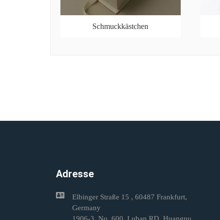
Schmuckkästchen
Adresse
Elbinger Straße 15 , 60487 Frankfurt,
Germany
1906-3, No. 600, Luban RD, Huangpu