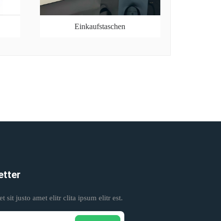
Einkaufstaschen
etter
 sit justo amet elitr clita ipsum elitr est.